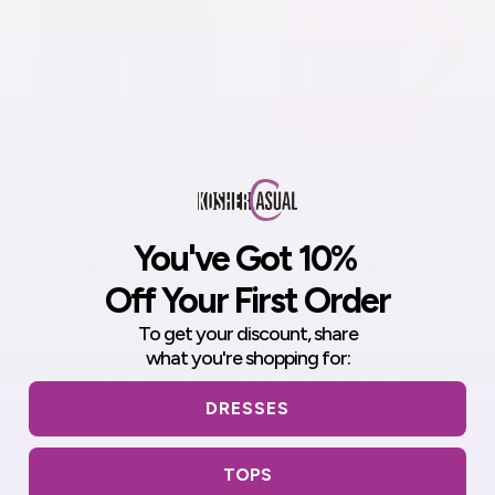
Pantalones Cortos de
Camiseta de baño discreta
Natación y Deporte para
de cuello alto y manga 3/4
Niñas - Fáciles de Poner
para niña con protección
You've Got 10%
con Protección UPF 50+
UV50
$17.90 USD
$31.92 USD
$39.90 USD
Off Your First Order
To get your discount,
share
what you're shopping for:
DRESSES
TOPS