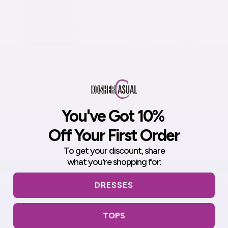
Top básico modesto de
Camiseta sin mangas
cuello redondo para niñas -
modesta de cuello
Manga 3/4 para combinar
redondo para niñas
Niñas (5-12 años)
(edades 5-12) - Esencial
para llevar debajo
$18.90 USD
You've Got 10%
$16.90 USD
Off Your First Order
To get your discount,
share
what you're shopping for:
DRESSES
TOPS